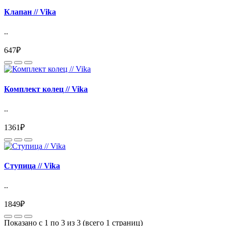
Клапан // Vika
..
647₽
Комплект колец // Vika
..
1361₽
Ступица // Vika
..
1849₽
Показано с 1 по 3 из 3 (всего 1 страниц)